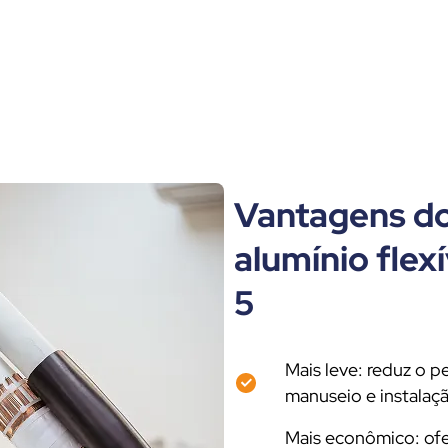
Vantagens do
alumínio flexí
5
Mais leve: reduz o p
manuseio e instalaçã
Mais econômico: ofe