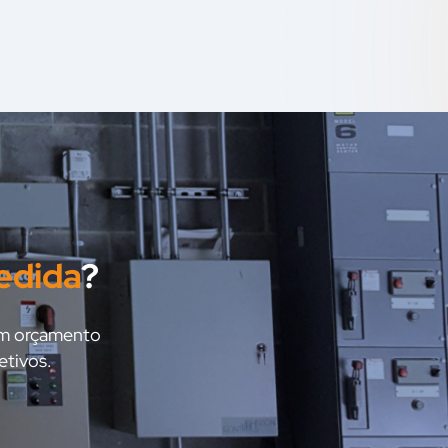
edida
?
 um orçamento
etivos.