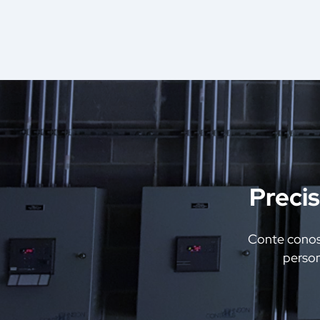
Preci
Conte conosc
person