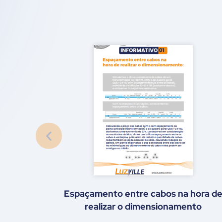
 hora de
Cabos contíguos e trifólios
nto