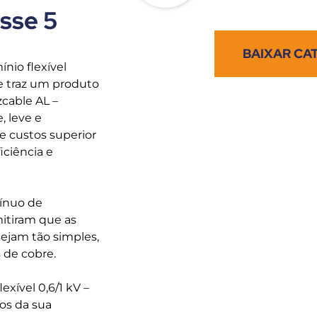
asse 5
BAIXAR CA
nio flexível
lle traz um produto
zcable AL –
 leve e
e custos superior
iciência e
ínuo de
itiram que as
ejam tão simples,
 de cobre.
exível 0,6/1 kV –
tos da sua